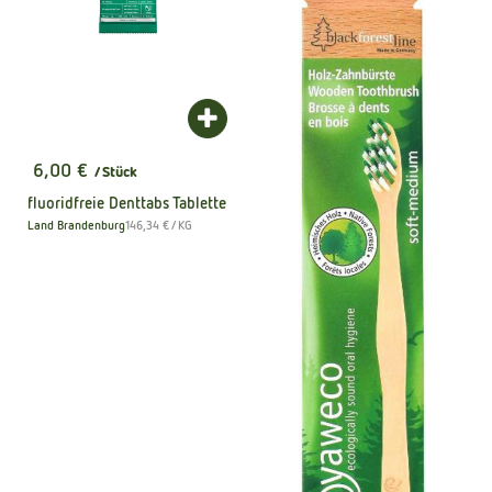
Produkt zum Warenkorb hinzufügen
6,00 €
/ Stück
, Preis:
fluoridfreie Denttabs Tablette
, Referenzpreis:
Land Brandenburg
146,34 €
/ KG
, Herkunft: