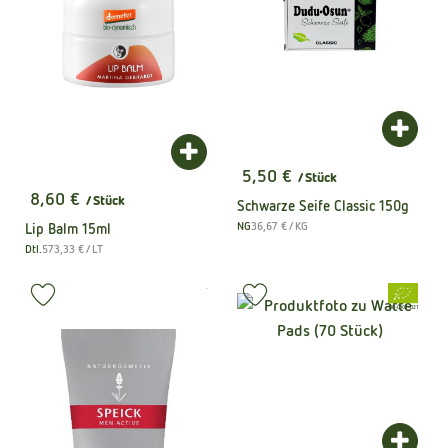
Produk
Produkt zum Warenkorb hinzufügen
5,50 €
/ Stück
, Preis:
8,60 €
/ Stück
Schwarze Seife Classic 150g
, Preis:
, Referenzpreis:
NG
36,67 €
/ KG
Lip Balm 15ml
, Herkunft:
, Referenzpreis:
Dtl.
573,33 €
/ LT
, Herkunft:
, Kontrollstelle:
.
, Verband:
, Verband:
Produkt zu Favouriten hinzufügen
Produkt zu Favouriten hinzufüge
, Kontrollstelle:
DE-ÖKO-021
Produk