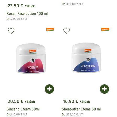
, Referenzpreis:
Dtl.
390,00 €
/ LT
23,50 €
, Herkunft:
/ Stück
, Preis:
Rosen Face Lotion 100 ml
, Referenzpreis:
Dtl.
235,00 €
/ LT
, Herkunft:
, Verband:
, Verband:
Produkt zu Favouriten hinzufügen
Produkt zu Favouriten hinzufüge
, Kontrollstelle:
, Kontrollstel
.
.
Produkt zum Warenkorb hinzufügen
Produk
20,50 €
16,90 €
/ Stück
/ Stück
, Preis:
, Preis:
Ginseng Cream 50ml
Sheabutter Creme 50 ml
, Referenzpreis:
, Referenzpreis:
Dtl.
410,00 €
/ LT
Dtl.
338,00 €
/ LT
, Herkunft:
, Herkunft: