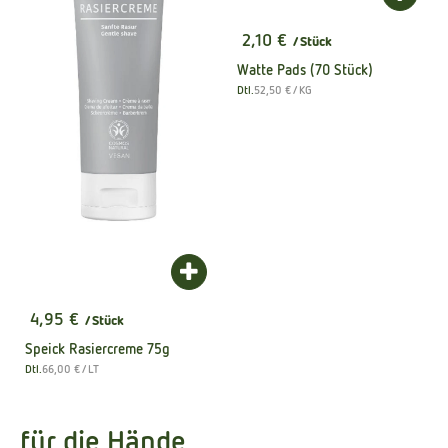
2,10 €
/ Stück
, Preis:
Watte Pads (70 Stück)
, Referenzpreis:
Dtl.
52,50 €
/ KG
, Herkunft:
Produkt zum Warenkorb hinzufügen
4,95 €
/ Stück
, Preis:
Speick Rasiercreme 75g
, Referenzpreis:
Dtl.
66,00 €
/ LT
, Herkunft:
für die Hände