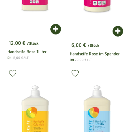
Produkt zum Warenkorb hinzufügen
Produk
12,00 €
/ Stück
6,00 €
/ Stück
, Preis:
, Preis:
Handseife Rose 1Liter
Handseife Rose im Spender
, Referenzpreis:
Dtl.
12,00 €
/ LT
, Referenzpreis:
, Herkunft:
Dtl.
20,00 €
/ LT
, Herkunft:
, Kontrollstelle:
, Kontrollstel
.
.
, Verband:
, Verb
Produkt zu Favouriten hinzufügen
Produkt zu Favouriten hinzufüge