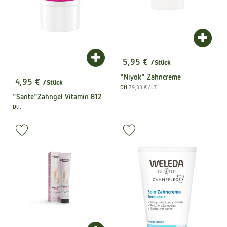
Produk
Produkt zum Warenkorb hinzufügen
5,95 €
/ Stück
, Preis:
"Niyok" Zahncreme
4,95 €
/ Stück
, Preis:
, Referenzpreis:
Dtl.
79,33 €
/ LT
, Herkunft:
"Sante"Zahngel Vitamin B12
Dtl.
, Herkunft:
, Kontrollstelle:
, Kontrollstel
.
.
, Verband:
, Verb
Produkt zu Favouriten hinzufügen
Produkt zu Favouriten hinzufüge