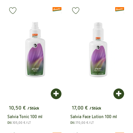
, Verband:
, Verband:
Produkt zu Favouriten hinzufügen
Produkt zu Favouriten hinzufüge
, Kontrollstelle:
, Kontrollstel
.
.
Produkt zum Warenkorb hinzufügen
Produk
10,50 €
17,00 €
/ Stück
/ Stück
, Preis:
, Preis:
Salvia Tonic 100 ml
Salvia Face Lotion 100 ml
, Referenzpreis:
, Referenzpreis:
Dtl.
105,00 €
/ LT
Dtl.
170,00 €
/ LT
, Herkunft:
, Herkunft: