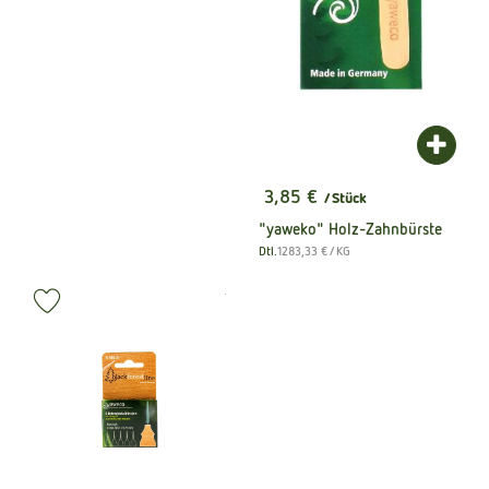
Produk
3,85 €
/ Stück
, Preis:
"yaweko" Holz-Zahnbürste
, Referenzpreis:
Dtl.
1283,33 €
/ KG
, Herkunft:
, Kontrollstelle:
.
, Verband:
Produkt zu Favouriten hinzufügen