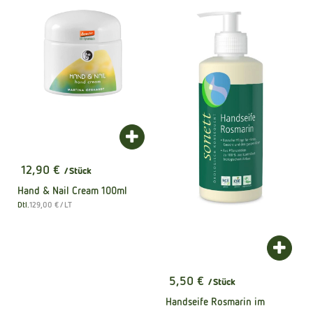
Produkt zum Warenkorb hinzufügen
12,90 €
/ Stück
, Preis:
Hand & Nail Cream 100ml
, Referenzpreis:
Dtl.
129,00 €
/ LT
, Herkunft:
Produk
5,50 €
/ Stück
, Preis:
Handseife Rosmarin im