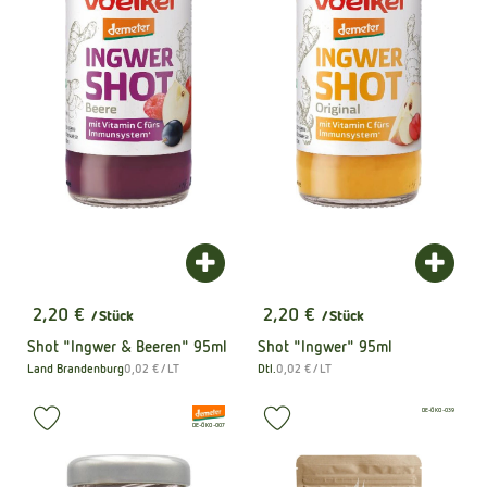
Produkt zum Warenkorb hinzufügen
Produk
2,20 €
2,20 €
/ Stück
/ Stück
, Preis:
, Preis:
Shot "Ingwer & Beeren" 95ml
Shot "Ingwer" 95ml
, Referenzpreis:
, Referenzpreis:
Land Brandenburg
0,02 €
/ LT
Dtl.
0,02 €
/ LT
, Herkunft:
, Herkunft:
, Kontrollstelle:
DE-ÖKO-039
, Verband:
Produkt zu Favouriten hinzufügen
Produkt zu Favouriten hinzufüge
, Kontrollstelle:
DE-ÖKO-007