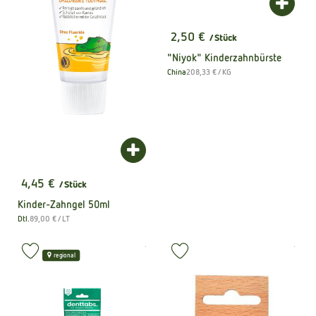
Produk
2,50 €
/ Stück
, Preis:
"Niyok" Kinderzahnbürste
, Referenzpreis:
China
208,33 €
/ KG
, Herkunft:
Produkt zum Warenkorb hinzufügen
4,45 €
/ Stück
, Preis:
Kinder-Zahngel 50ml
, Referenzpreis:
Dtl.
89,00 €
/ LT
, Herkunft:
, Kontrollstelle:
, Kontrollstel
.
.
, Verb
Produkt zu Favouriten hinzufügen
Produkt zu Favouriten hinzufüge
regional