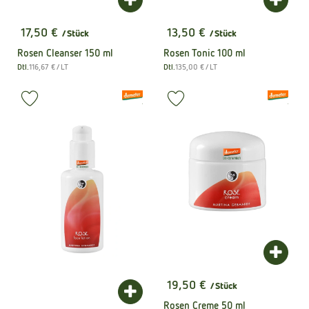
Produkt zum Warenkorb hinzufügen
Produk
17,50 €
13,50 €
/ Stück
/ Stück
, Preis:
, Preis:
Rosen Cleanser 150 ml
Rosen Tonic 100 ml
, Referenzpreis:
, Referenzpreis:
Dtl.
116,67 €
/ LT
Dtl.
135,00 €
/ LT
, Herkunft:
, Herkunft:
, Verband:
, Verband:
Produkt zu Favouriten hinzufügen
Produkt zu Favouriten hinzufüge
, Kontrollstelle:
, Kontrollstel
.
.
Produk
19,50 €
/ Stück
, Preis:
Produkt zum Warenkorb hinzufügen
Rosen Creme 50 ml