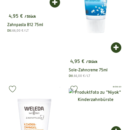
Produkt zum Warenkorb hinzufügen
4,95 €
/ Stück
, Preis:
Zahnpasta B12 75ml
, Referenzpreis:
Dtl.
66,00 €
/ LT
, Herkunft:
Produk
4,95 €
/ Stück
, Preis:
Sole-Zahncreme 75ml
, Referenzpreis:
Dtl.
66,00 €
/ LT
, Herkunft:
, Kontrollstelle:
, Kontrollstelle:
.
DE-ÖKO-021
, Verband:
, Verband:
Produkt zu Favouriten hinzufügen
Produkt zu Favouriten hinzufüge