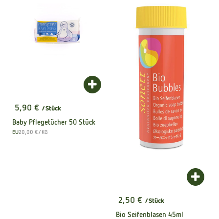
Produkt zum Warenkorb hinzufügen
5,90 €
/ Stück
, Preis:
Baby Pflegetücher 50 Stück
, Referenzpreis:
EU
20,00 €
/ KG
, Herkunft:
Produk
2,50 €
/ Stück
, Preis:
Bio Seifenblasen 45ml