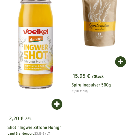
Produk
15,95 €
/ Stück
, Preis:
Spirulinapulver 500g
, Referenzpreis:
31,90 €
/ kg
Produkt zum Warenkorb hinzufügen
2,20 €
/ FL
, Preis:
Shot "Ingwer Zitrone Honig"
, Referenzpreis:
Land Brandenburg
23,16 €
/ LT