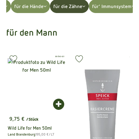
Kühltheke
cht
für die Hände
für die Zähne
für' Immunsystem
Naturkost
für den Mann
Getränke
Naturdrogerie
, Kontrollstelle:
, Kontrollstel
DE-ÖKO-021
.
, Verband:
, Verb
Produkt zu Favouriten hinzufügen
Produkt zu Favouriten hinzufüge
Über uns
Angebote
Häufige Fragen
Produkt zum Warenkorb hinzufügen
Service
9,75 €
/ Stück
, Preis:
Wild Life for Men 50ml
, Referenzpreis:
Land Brandenburg
195,00 €
/ LT
, Herkunft: