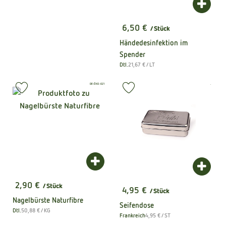
Produk
6,50 €
/ Stück
, Preis:
Händedesinfektion im
Spender
, Referenzpreis:
Dtl.
21,67 €
/ LT
, Herkunft:
, Kontrollstelle:
, Kontrollstel
DE-ÖKO-021
.
, Verband:
, Verb
Produkt zu Favouriten hinzufügen
Produkt zu Favouriten hinzufüge
Produkt zum Warenkorb hinzufügen
Produk
2,90 €
/ Stück
4,95 €
, Preis:
/ Stück
, Preis:
Nagelbürste Naturfibre
Seifendose
, Referenzpreis:
Dtl.
50,88 €
/ KG
, Herkunft:
, Referenzpreis:
Frankreich
4,95 €
/ ST
, Herkunft: