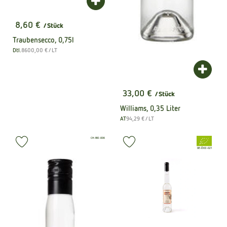
Produkt zum Warenkorb hinzufügen
8,60 €
/ Stück
, Preis:
Traubensecco, 0,75l
, Referenzpreis:
Dtl.
8600,00 €
/ LT
, Herkunft:
Produk
33,00 €
/ Stück
, Preis:
Williams, 0,35 Liter
, Referenzpreis:
AT
94,29 €
/ LT
, Herkunft:
, Kontrollstelle:
CH-BIO-006
, Verband:
, Verband:
Produkt zu Favouriten hinzufügen
Produkt zu Favouriten hinzufüge
, Kontrollstelle:
DE-ÖKO-021