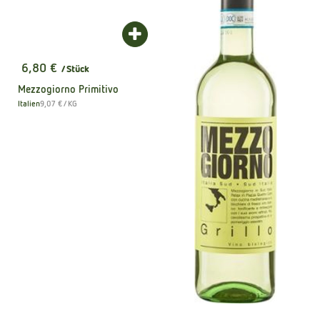
Produkt zum Warenkorb hinzufügen
6,80 €
/ Stück
, Preis:
Mezzogiorno Primitivo
, Referenzpreis:
Italien
9,07 €
/ KG
, Herkunft: