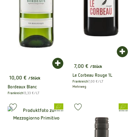
Produk
Produkt zum Warenkorb hinzufügen
7,00 €
/ Stück
, Preis:
Le Corbeau Rouge 1L
10,00 €
/ Stück
, Preis:
, Referenzpreis:
Frankreich
7,00 €
/ LT
, Herkunft:
Bordeaux Blanc
Mehrweg
, Referenzpreis:
Frankreich
13,33 €
/ LT
, Herkunft:
, Verband:
, Verband:
Produkt zu Favouriten hinzufügen
Produkt zu Favouriten hinzufüge
, Kontrollstelle:
, Kontrollstelle:
DE-ÖKO-001
DE-ÖKO-001