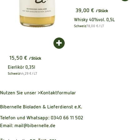
39,00 €
/ Stück
, Preis:
Whisky 40%vol. 0,5L
, Referenzpreis:
Schweiz
78,00 €
/ LT
, Herkunft:
Produkt zum Warenkorb hinzufügen
15,50 €
/ Stück
, Preis:
Eierlikör 0,35l
, Referenzpreis:
Schweiz
44,29 €
/ LT
, Herkunft:
Nutzen Sie unser
>Kontaktformular
Bibernelle Bioladen & Lieferdienst e.K.
Telefon und Whatsapp: 0340 66 11 502
Email: mail@bibernelle.de