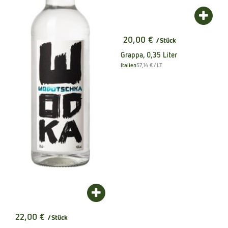
Produk
20,00 €
/ Stück
, Preis:
Grappa, 0,35 Liter
, Referenzpreis:
Italien
57,14 €
/ LT
, Herkunft:
Produkt zum Warenkorb hinzufügen
22,00 €
/ Stück
, Preis: