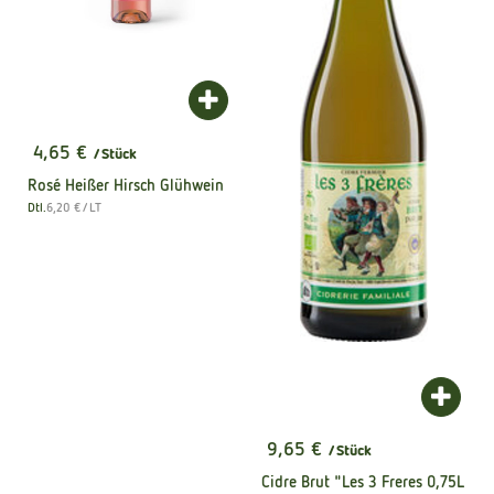
Produkt zum Warenkorb hinzufügen
4,65 €
/ Stück
, Preis:
Rosé Heißer Hirsch Glühwein
, Referenzpreis:
Dtl.
6,20 €
/ LT
, Herkunft:
Produk
9,65 €
/ Stück
, Preis:
Cidre Brut "Les 3 Freres 0,75L