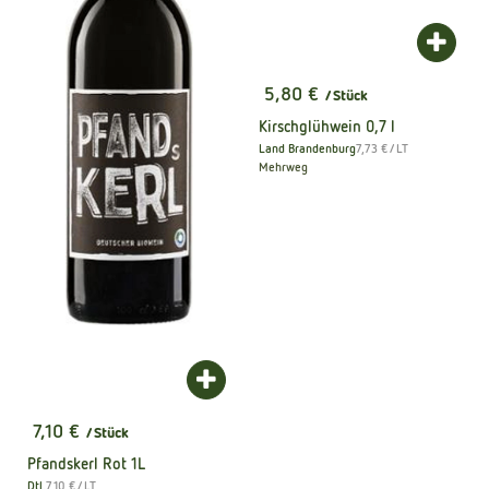
Produk
5,80 €
/ Stück
, Preis:
Kirschglühwein 0,7 l
, Referenzpreis:
Land Brandenburg
7,73 €
/ LT
, Herkunft:
Mehrweg
Produkt zum Warenkorb hinzufügen
7,10 €
/ Stück
, Preis:
Pfandskerl Rot 1L
, Referenzpreis:
Dtl.
7,10 €
/ LT