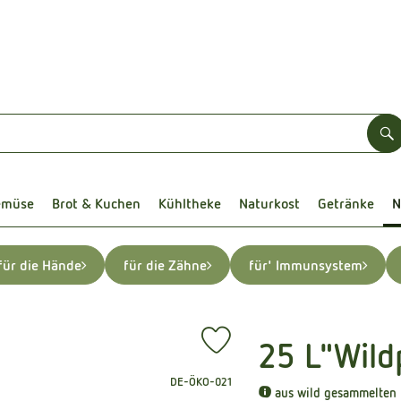
S
emüse
Brot & Kuchen
Kühltheke
Naturkost
Getränke
N
für die Hände
für die Zähne
für' Immunsystem
25 L"Wild
Produkt zu Favouriten hinzufügen
, Kontrollstelle:
DE-ÖKO-021
aus wild gesammelten P