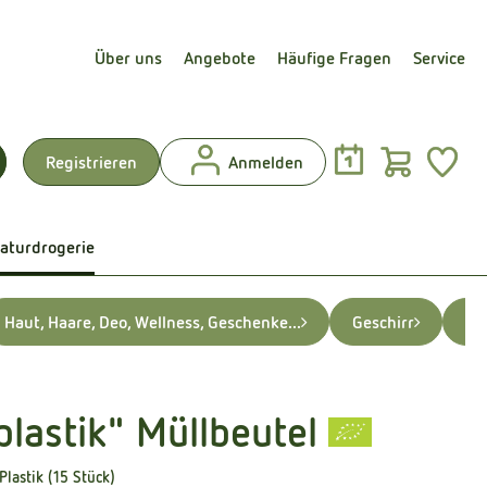
Über uns
Angebote
Häufige Fragen
Service
Warenk
L
Registrieren
Anmelden
uchen
aturdrogerie
Haut, Haare, Deo, Wellness, Geschenke...
Geschirr
Wä
plastik" Müllbeutel
lastik (15 Stück)