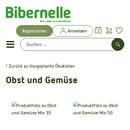
Warenk
Registrieren
Anmelden
Link
Mobiles Menu öffnen oder sch
Such
Zurück zu Vorgeplante Ökokisten
Vorgeplante Ökokisten
Obst und Gemüse
Shop: Aktionen & Neues
Vorgeplante Ökokisten
Obst & Gemüse
Brot & Kuchen