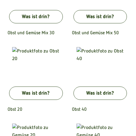
Kühltheke
Was ist drin?
Was ist drin?
Naturkost
Getränke
Obst und Gemüse Mix 30
Obst und Gemüse Mix 50
Naturdrogerie
Über uns
Angebote
Was ist drin?
Was ist drin?
Häufige Fragen
Service
Obst 20
Obst 40