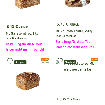
5,75 €
/ Stück
6,15 €
, Preis:
/ Stück
, Preis:
ML Vollkorn Kruste, 750g
ML Ganzkornbrot, 1 kg
Land Brandenburg
, Herkunft:
Land Brandenburg
, Herkunft:
Bestellung für diese Tour
Bestellung für diese Tour
leider nicht mehr möglich!
leider nicht mehr möglich!
, Verband:
, Verband:
Produkt zu Favouriten hinzufügen
Produkt zu Favouriten hinzufüge
regional
regional
, Kontrollstelle:
, Kontrollstelle:
DE-ÖKO-001
DE-ÖKO-021
13,35 €
/ Stück
, Preis: