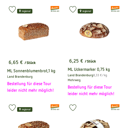
, Verband:
, Verband:
Produkt zu Favouriten hinzufügen
Produkt zu Favouriten hinzufüge
regional
regional
, Kontrollstelle:
, Kontrollstelle:
DE-ÖKO-001
DE-ÖKO-001
6,25 €
/ Stück
6,65 €
/ Stück
, Preis:
, Preis:
ML Uckermarker 0,75 kg
ML Sonnenblumenbrot,1 kg
, Referenzpreis:
Land Brandenburg
8,33 €
/ kg
Land Brandenburg
, Herkunft:
, Herkunft:
Mehrweg
Bestellung für diese Tour
Bestellung für diese Tour
leider nicht mehr möglich!
leider nicht mehr möglich!
, Verband:
, Verband:
Produkt zu Favouriten hinzufügen
Produkt zu Favouriten hinzufüge
regional
, Kontrollstelle:
, Kontrollstelle:
DE-ÖKO-001
DE-ÖKO-001