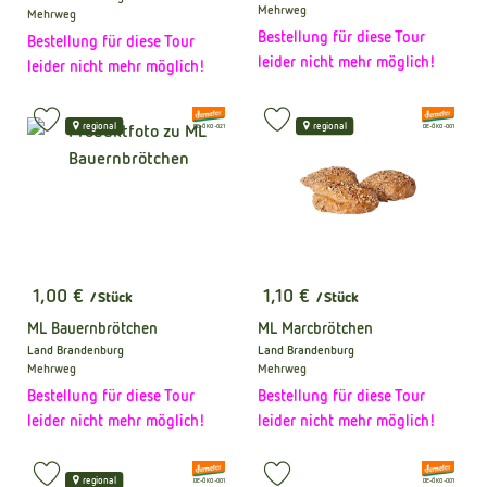
, Herkunft:
Mehrweg
Mehrweg
Bestellung für diese Tour
Bestellung für diese Tour
leider nicht mehr möglich!
leider nicht mehr möglich!
, Verband:
, Verband:
Produkt zu Favouriten hinzufügen
Produkt zu Favouriten hinzufüge
regional
regional
, Kontrollstelle:
, Kontrollstelle:
DE-ÖKO-021
DE-ÖKO-001
1,00 €
1,10 €
/ Stück
/ Stück
, Preis:
, Preis:
ML Bauernbrötchen
ML Marcbrötchen
Land Brandenburg
Land Brandenburg
, Herkunft:
, Herkunft:
Mehrweg
Mehrweg
Bestellung für diese Tour
Bestellung für diese Tour
leider nicht mehr möglich!
leider nicht mehr möglich!
, Verband:
, Verband:
Produkt zu Favouriten hinzufügen
Produkt zu Favouriten hinzufüge
regional
, Kontrollstelle:
, Kontrollstelle:
DE-ÖKO-001
DE-ÖKO-001