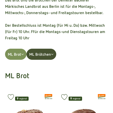
Das Brot und die Brötchen der Demeter Bäckerei
Kühltheke
Märkisches Landbrot aus Berlin ist für die Montags-,
Mittwochs-, Donnerstags- und Freitagstouren bestellbar.
Naturkost
Der Bestellschluss ist Montag (für Mi u. Do) bzw. Mittwoch
Getränke
(für Fr) 10 Uhr. Ffür die Montags-und Dienstagstouren am
Naturdrogerie
Freitag 10 Uhr
ML Brot
ML Brötchen
Über uns
Angebote
ML Brot
Häufige Fragen
Service
, Verband:
, Verband:
Produkt zu Favouriten hinzufügen
Produkt zu Favouriten hinzufüge
regional
regional
, Kontrollstelle:
, Kontrollstelle:
DE-ÖKO-001
DE-ÖKO-001