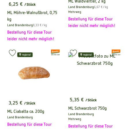
ML Waldviertler, 2 kg
6,25 €
/ Stück
, Preis:
, Referenzpreis:
Land Brandenburg
6,67 €
/ kg
, Herkunft:
Mehrweg
ML Möhre-Walnußbrot, 0,75
Bestellung für diese Tour
kg
, Referenzpreis:
Land Brandenburg
8,33 €
/ kg
leider nicht mehr möglich!
, Herkunft:
Bestellung für diese Tour
leider nicht mehr möglich!
, Verband:
, Verband:
Produkt zu Favouriten hinzufügen
Produkt zu Favouriten hinzufüge
regional
regional
, Kontrollstelle:
, Kontrollstelle:
DE-ÖKO-001
DE-ÖKO-021
5,35 €
/ Stück
3,25 €
, Preis:
/ Stück
, Preis:
ML Schwarzbrot 750g
ML Ciabatta ca. 200g
Land Brandenburg
, Herkunft:
Land Brandenburg
Mehrweg
, Herkunft:
Bestellung für diese Tour
Bestellung für diese Tour