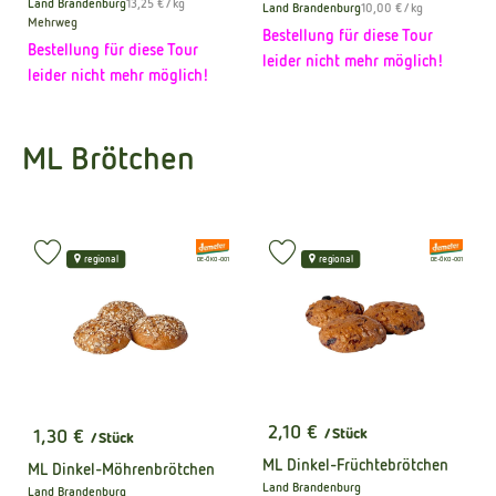
, Referenzpreis:
Land Brandenburg
13,25 €
/ kg
, Referenzpreis:
Land Brandenburg
10,00 €
/ kg
, Herkunft:
, Herkunft:
Mehrweg
Bestellung für diese Tour
Bestellung für diese Tour
leider nicht mehr möglich!
leider nicht mehr möglich!
ML Brötchen
, Verband:
, Verband:
Produkt zu Favouriten hinzufügen
Produkt zu Favouriten hinzufüge
regional
regional
, Kontrollstelle:
, Kontrollstelle:
DE-ÖKO-001
DE-ÖKO-001
2,10 €
1,30 €
/ Stück
/ Stück
, Preis:
, Preis:
ML Dinkel-Früchtebrötchen
ML Dinkel-Möhrenbrötchen
Land Brandenburg
Land Brandenburg
, Herkunft: