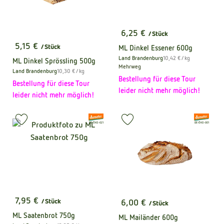
6,25 €
/ Stück
, Preis:
5,15 €
/ Stück
ML Dinkel Essener 600g
, Preis:
, Referenzpreis:
Land Brandenburg
10,42 €
/ kg
ML Dinkel Sprössling 500g
, Herkunft:
Mehrweg
, Referenzpreis:
Land Brandenburg
10,30 €
/ kg
, Herkunft:
Bestellung für diese Tour
Bestellung für diese Tour
leider nicht mehr möglich!
leider nicht mehr möglich!
, Verband:
, Verband:
Produkt zu Favouriten hinzufügen
Produkt zu Favouriten hinzufüge
, Kontrollstelle:
, Kontrollstelle:
DE-ÖKO-021
DE-ÖKO-001
7,95 €
6,00 €
/ Stück
/ Stück
, Preis:
, Preis:
ML Saatenbrot 750g
ML Mailänder 600g