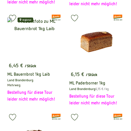
leider nicht mehr möglich!
leider nicht mehr möglich!
, Verband:
, Verband:
Produkt zu Favouriten hinzufügen
Produkt zu Favouriten hinzufüge
regional
, Kontrollstelle:
, Kontrollstelle:
DE-ÖKO-021
DE-ÖKO-001
6,45 €
/ Stück
, Preis:
6,15 €
ML Bauernbrot 1kg Laib
/ Stück
, Preis:
Land Brandenburg
, Herkunft:
ML Paderborner 1kg
Mehrweg
, Referenzpreis:
Land Brandenburg
6,15 €
/ kg
, Herkunft:
Bestellung für diese Tour
Bestellung für diese Tour
leider nicht mehr möglich!
leider nicht mehr möglich!
, Verband:
, Verband:
Produkt zu Favouriten hinzufügen
Produkt zu Favouriten hinzufüge
, Kontrollstelle:
, Kontrollstelle:
DE-ÖKO-001
DE-ÖKO-001