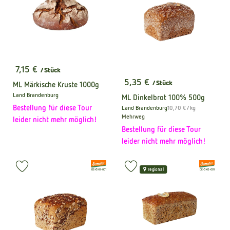
7,15 €
/ Stück
, Preis:
5,35 €
/ Stück
ML Märkische Kruste 1000g
, Preis:
Land Brandenburg
ML Dinkelbrot 100% 500g
, Herkunft:
Bestellung für diese Tour
, Referenzpreis:
Land Brandenburg
10,70 €
/ kg
, Herkunft:
Mehrweg
leider nicht mehr möglich!
Bestellung für diese Tour
leider nicht mehr möglich!
, Verband:
, Verband:
Produkt zu Favouriten hinzufügen
Produkt zu Favouriten hinzufüge
regional
, Kontrollstelle:
, Kontrollstelle:
DE-ÖKO-001
DE-ÖKO-001