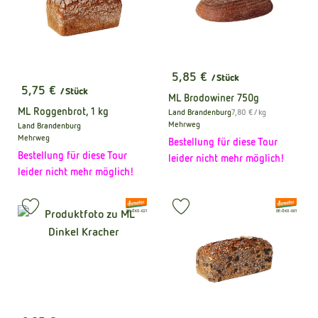
5,85 €
/ Stück
, Preis:
5,75 €
/ Stück
, Preis:
ML Brodowiner 750g
ML Roggenbrot, 1 kg
, Referenzpreis:
Land Brandenburg
7,80 €
/ kg
, Herkunft:
Mehrweg
Land Brandenburg
, Herkunft:
Mehrweg
Bestellung für diese Tour
Bestellung für diese Tour
leider nicht mehr möglich!
leider nicht mehr möglich!
, Verband:
, Verband:
Produkt zu Favouriten hinzufügen
Produkt zu Favouriten hinzufüge
, Kontrollstelle:
, Kontrollstelle:
DE-ÖKO-021
DE-ÖKO-001