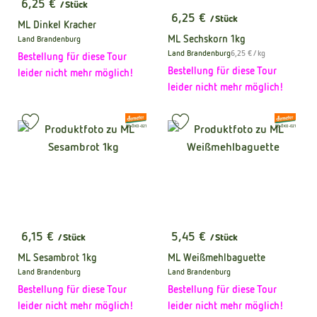
6,25 €
/ Stück
, Preis:
6,25 €
/ Stück
ML Dinkel Kracher
, Preis:
ML Sechskorn 1kg
Land Brandenburg
, Herkunft:
, Referenzpreis:
Land Brandenburg
6,25 €
/ kg
Bestellung für diese Tour
, Herkunft:
Bestellung für diese Tour
leider nicht mehr möglich!
leider nicht mehr möglich!
, Verband:
, Verband:
Produkt zu Favouriten hinzufügen
Produkt zu Favouriten hinzufüge
, Kontrollstelle:
, Kontrollstelle:
DE-ÖKO-021
DE-ÖKO-021
6,15 €
5,45 €
/ Stück
/ Stück
, Preis:
, Preis:
ML Sesambrot 1kg
ML Weißmehlbaguette
Land Brandenburg
Land Brandenburg
, Herkunft:
, Herkunft:
Bestellung für diese Tour
Bestellung für diese Tour
leider nicht mehr möglich!
leider nicht mehr möglich!