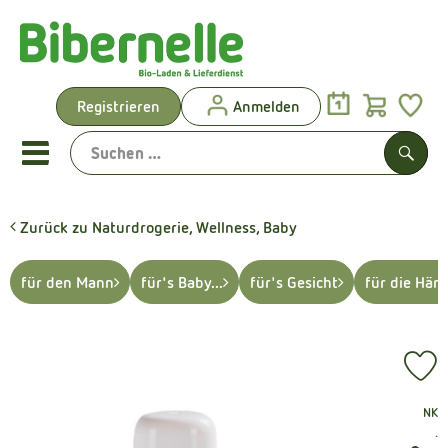
Warenk
Registrieren
Anmelden
Link
Mobiles Menu öffnen oder sch
Such
Zurück zu Naturdrogerie, Wellness, Baby
Vorgeplante Ökokisten
für den Mann
für's Baby...
für's Gesicht
für die Hän
Shop: Aktionen & Neues
Vorgeplante Ökokisten
Pr
Obst & Gemüse
, Verband:
NK
Brot & Kuchen
, 
.