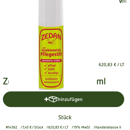
Dtl.
, Herku
Kühltheke
Naturkost
Getränke
Naturdrogerie
7,45 €
/ Stück
620,83 €
/ LT
Über uns
Angebote
Zedan Juckreizstopp 12 ml
Häufige Fragen
hinzufügen
Produkt zum Warenkorb hinzuf
Service
Stück
#14362
7,45 €
/ Stück
620,83 €
/ LT
19% MwSt
Handelsklasse II