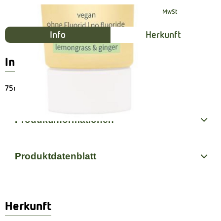
#14147
5,95 €
/ Stück
79,33 €
/ LT
19% MwSt
Info
Herkunft
Info
75ml lemongrass & ginger
Produktinformationen
Produktdatenblatt
Herkunft