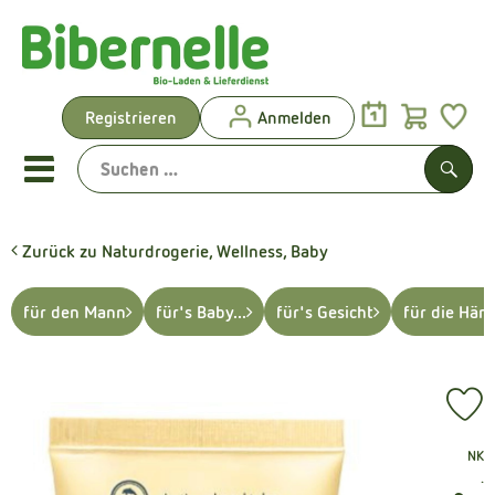
Warenk
Registrieren
Anmelden
Link
Mobiles Menu öffnen oder sch
Such
Zurück zu Naturdrogerie, Wellness, Baby
Vorgeplante Ökokisten
für den Mann
für's Baby...
für's Gesicht
für die Hän
Shop: Aktionen & Neues
Vorgeplante Ökokisten
Pr
Obst & Gemüse
, Verband:
NK
Brot & Kuchen
, 
.