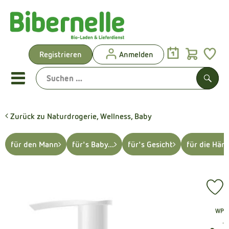
Warenk
Registrieren
Anmelden
Link
Mobiles Menu öffnen oder sch
Such
Zurück zu Naturdrogerie, Wellness, Baby
Vorgeplante Ökokisten
für den Mann
für's Baby...
für's Gesicht
für die Hän
Shop: Aktionen & Neues
Vorgeplante Ökokisten
Pr
Obst & Gemüse
, Verband:
WP
Brot & Kuchen
, 
.