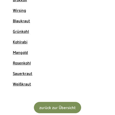
Kühltheke
Wirsing
Naturkost
Blaukraut
Getränke
Grünkohl
Naturdrogerie
Kohlrabi
Mangold
Über uns
Rosenkohl
Angebote
Sauerkraut
Häufige Fragen
Weißkraut
Service
zurück zur Übersicht