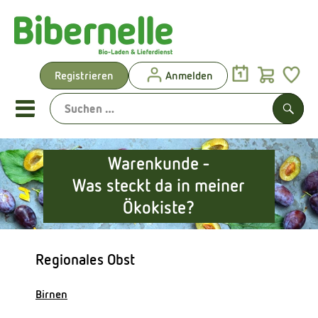
Warenk
Registrieren
Anmelden
Link
Mobiles Menu öffnen oder sch
Such
Warenkunde -
Vorgeplante Ökokisten
Was steckt da in meiner
Ökokiste?
Shop: Aktionen & Neues
Vorgeplante Ökokisten
Regionales Obst
Obst & Gemüse
Birnen
Brot & Kuchen