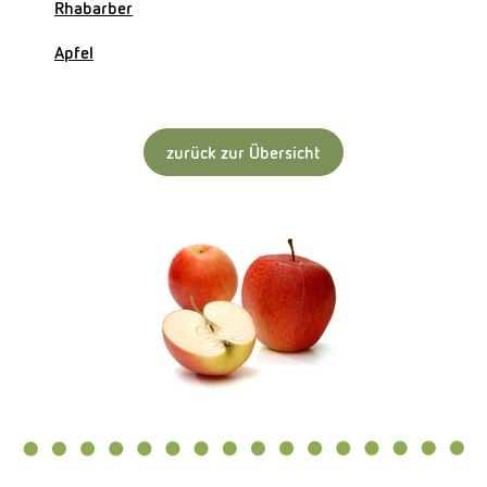
Rhabarber
Kühltheke
Apfel
Naturkost
Getränke
zurück zur Übersicht
Naturdrogerie
Über uns
Angebote
Häufige Fragen
Service