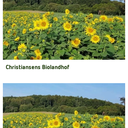
Kühltheke
Naturkost
Getränke
Naturdrogerie
Über uns
Christiansens Biolandhof
Angebote
Häufige Fragen
Service