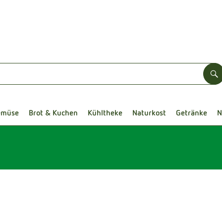
S
emüse
Brot & Kuchen
Kühltheke
Naturkost
Getränke
N