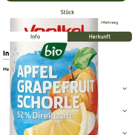
Stück
#12226
1,95 €
/ Stück
3,90 €
/ LT
19% MwSt
Mehrweg
Info
Herkunft
Info
Mehrweg 0,15€
Produktinformationen
Zutaten
Produktdatenblatt