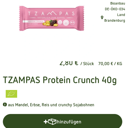
Bioanbau
Kühltheke
, Kontrollstelle
DE-ÖKO-034
Land
Naturkost
, Herkunft:
Brandenburg
Getränke
Naturdrogerie
2,80 €
/ Stück
70,00 €
/ KG
Über uns
Angebote
TZAMPAS Protein Crunch 40g
Häufige Fragen
Service
aus Mandel, Erbse, Reis und crunchy Sojabohnen
hinzufügen
Produkt zum Warenkorb hinzuf