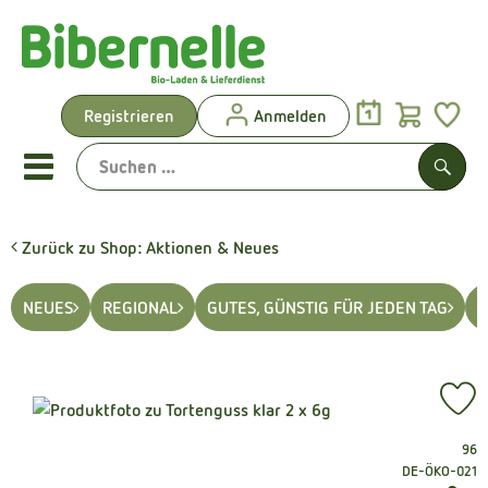
Warenk
Registrieren
Anmelden
Link
Mobiles Menu öffnen oder sch
Such
Zurück zu Shop: Aktionen & Neues
Vorgeplante Ökokisten
NEUES
REGIONAL
GUTES, GÜNSTIG FÜR JEDEN TAG
S
Shop: Aktionen & Neues
Vorgeplante Ökokisten
Pr
Obst & Gemüse
, Verband:
96
Brot & Kuchen
, Kontrollstelle
DE-ÖKO-021