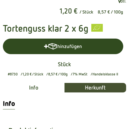
Dtl.
, Herku
Kühltheke
1,20 €
/ Stück
8,57 €
/ 100g
Naturkost
Tortenguss klar 2 x 6g
Getränke
Naturdrogerie
hinzufügen
Produkt zum Warenkorb hinzuf
Stück
Über uns
#8730
1,20 €
/ Stück
8,57 €
/ 100g
7% MwSt
Handelsklasse II
Angebote
Info
Herkunft
Häufige Fragen
Info
Service