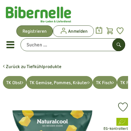
Warenk
Registrieren
Anmelden
Link
Mobiles Menu öffnen oder sch
Such
Zurück zu Tiefkühlprodukte
Vorgeplante Ökokisten
TK Obst
TK Gemüse, Pommes, Kräuter
TK Fisch
TK Fl
Shop: Aktionen & Neues
Vorgeplante Ökokisten
Pr
Obst & Gemüse
, Verband:
Brot & Kuchen
EG-kontrolliert