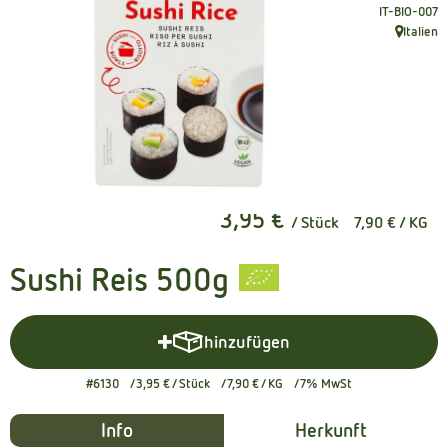
, Kontrollstel
IT-BIO-007
Kühltheke
Italien
, Herkunft
Naturkost
Getränke
Naturdrogerie
3,95 €
/ Stück
7,90 €
/ KG
Über uns
Angebote
Sushi Reis 500g
Häufige Fragen
hinzufügen
Produkt zum Warenkorb hinzuf
Service
#6130
3,95 €
/ Stück
7,90 €
/ KG
7% MwSt
Info
Herkunft