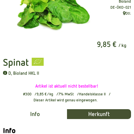
Bioland
Kühltheke
, Kontrollstelle
DE-ÖKO-021
Dtl.
, Herku
Naturkost
Getränke
9,85 €
Naturdrogerie
/ kg
Spinat
Über uns
D, Bioland HKL II
Angebote
Artikel ist aktuell nicht bestellbar!
Häufige Fragen
#300
9,85 €
/ kg
7% MwSt
Handelsklasse II
Dieser Artikel wird genau eingewogen.
Service
Info
Herkunft
Info