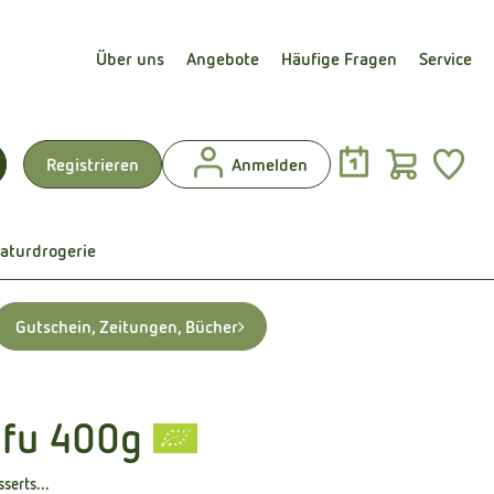
Über uns
Angebote
Häufige Fragen
Service
Warenk
L
Registrieren
Anmelden
uchen
aturdrogerie
Gutschein, Zeitungen, Bücher
ofu 400g
ügen
serts...