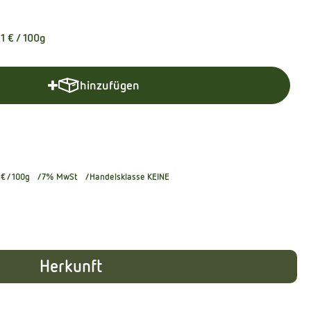
91 €
/ 100g
hinzufügen
Produkt zum Warenkorb hinzufügen
 €
/ 100g
7% MwSt
Handelsklasse KEINE
Herkunft