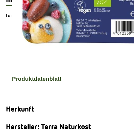
für Soßen, Dips, Desserts...
Produktinformationen
Zutaten
Produktdatenblatt
Herkunft
Hersteller: Terra Naturkost