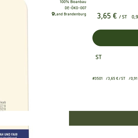
100% Bioanbau
, Kontrollstelle:
DE-ÖKO-007
Land Brandenburg
3,65 €
/ ST
0,
, Herkunft:
ST
#3501
3,65 €
/ ST
0,91