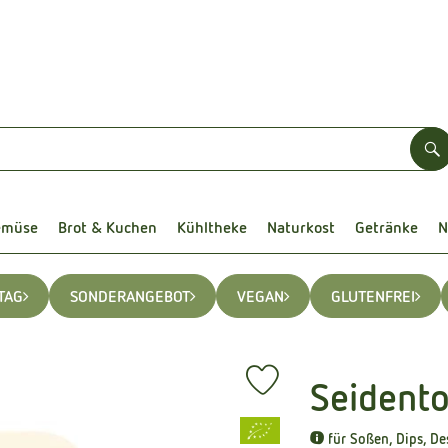
S
emüse
Brot & Kuchen
Kühltheke
Naturkost
Getränke
N
TAG
SONDERANGEBOT
VEGAN
GLUTENFREI
Seident
Produkt zu Favouriten hinzuf
, Verband:
für Soßen, Dips, Des