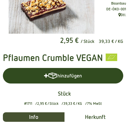
Bioanbau
Kühltheke
, Kontrollstelle
DE-ÖKO-001
Dtl.
Naturkost
, Herku
Getränke
2,95 €
/ Stück
39,33 €
/ KG
Naturdrogerie
Pflaumen Crumble VEGAN
Über uns
hinzufügen
Angebote
Produkt zum Warenkorb hinzuf
Häufige Fragen
Stück
Service
#1711
2,95 €
/ Stück
39,33 €
/ KG
7% MwSt
Info
Herkunft