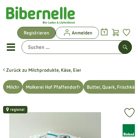
Warenk
Registrieren
Anmelden
Link
Mobiles Menu öffnen oder sch
Such
Zurück zu Milchprodukte, Käse, Eier
Vorgeplante Ökokisten
Milch
Molkerei Hof Pfaffendorf
Butter, Quark, Frischkäse
Shop: Aktionen & Neues
Vorgeplante Ökokisten
regional
Pr
Obst & Gemüse
, Verband:
Brot & Kuchen