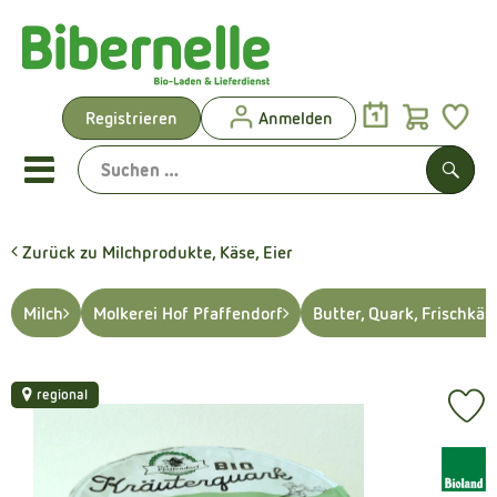
Warenk
Registrieren
Anmelden
Link
Mobiles Menu öffnen oder sch
Such
Zurück zu Milchprodukte, Käse, Eier
Vorgeplante Ökokisten
Milch
Molkerei Hof Pfaffendorf
Butter, Quark, Frischkäse
Shop: Aktionen & Neues
Vorgeplante Ökokisten
regional
Pr
Obst & Gemüse
, Verband:
Brot & Kuchen