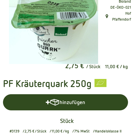
Bioland
Kühltheke
, Kontrollstelle
DE-ÖKO-021
Hof
Naturkost
, Herkunft:
Pfaffendorf
Getränke
Naturdrogerie
2,75 €
/ Stück
11,00 €
/ kg
Über uns
Angebote
PF Kräuterquark 250g
Häufige Fragen
hinzufügen
Produkt zum Warenkorb hinzuf
Service
Stück
#3139
2,75 €
/ Stück
11,00 €
/ kg
7% MwSt
Handelsklasse II