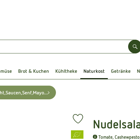
S
emüse
Brot & Kuchen
Kühltheke
Naturkost
Getränke
N
cht,Saucen,Senf,Mayo...
Nudelsal
Produkt zu Favouriten hinzufüg
, Verband:
Tomate, Cashewpesto,