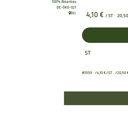
100% Bioanbau
, Kontrollstelle:
DE-ÖKO-021
Dtl.
4,10 €
/ ST
20,5
, Herkunft:
ST
#3559
4,10 €
/ ST
20,50 