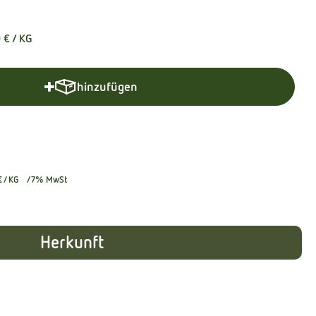
0 €
/ KG
hinzufügen
Produkt zum Warenkorb hinzufügen
€
/ KG
7% MwSt
Herkunft