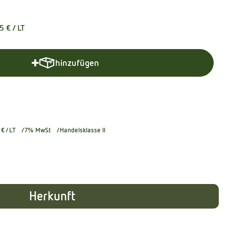
15 €
/ LT
hinzufügen
Produkt zum Warenkorb hinzufügen
 €
/ LT
7% MwSt
Handelsklasse II
Herkunft