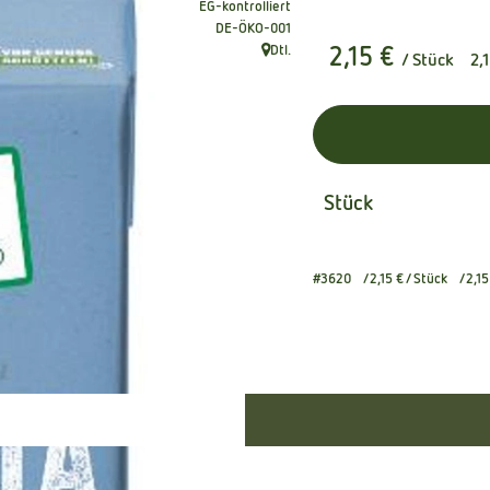
EG-kontrolliert
, Kontrollstelle:
DE-ÖKO-001
Dtl.
2,15 €
/ Stück
2,
, Herkunft:
Stück
#3620
2,15 €
/ Stück
2,15