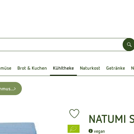
S
emüse
Brot & Kuchen
Kühltheke
Naturkost
Getränke
N
mmus...
NATUMI SO
Produkt zu Favouriten hinzufüg
, Verband:
vegan