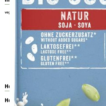
vegan
Produktinformationen
Zutaten
Produktdatenblatt
Herkunft
Hersteller: Natumi