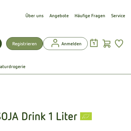
Über uns
Angebote
Häufige Fragen
Service
Warenk
L
Registrieren
Anmelden
uchen
aturdrogerie
JA Drink 1 Liter
en