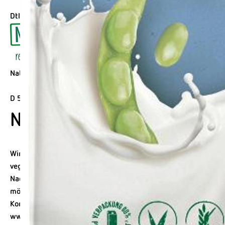
Dtl.
Natumi GmbH
D 53840 Troisdorf
Natumi: Macher von Milcha
Wir bei Natumi entwickeln und produzieren verschiedene Pflanz
vegane Ernährung geeignet sind. Das Portfolio reicht vom klas
Nachhaltig zu denken und zu handeln bedeutet für uns, nicht
möglich von regionalen Bauern und achten auf echte Bioqualitä
Kontrollnummer D-NW-D-13-2362-BC
www.hain-celestial.eu