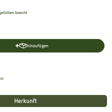
efülltem Gewicht
hinzufügen
Produkt zum Warenkorb hinzufügen
wSt
Herkunft