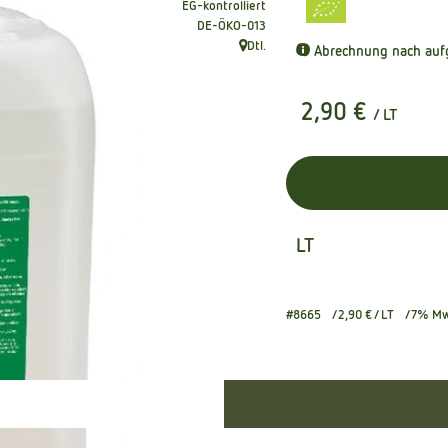
EG-kontrolliert
, Kontrollstelle:
DE-ÖKO-013
Dtl.
Abrechnung nach aufg
, Herkunft:
2,90 €
/ LT
LT
#8665
2,90 €
/ LT
7% M