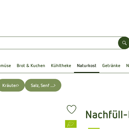
S
emüse
Brot & Kuchen
Kühltheke
Naturkost
Getränke
N
Kräuter
Salz, Senf ...
Nachfüll
Produkt zu Favouriten hinzufüg
, Verband: