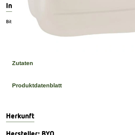
Info
Bitte geben Sie uns einen Nachfüllbehälter mit.
Produktinformationen
Zutaten
Produktdatenblatt
Herkunft
Hersteller: BYO