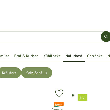
S
emüse
Brot & Kuchen
Kühltheke
Naturkost
Getränke
N
Kräuter
Salz, Senf ...
"
Produkt zu Favouriten hinzufügen
, Verband:
Demeter