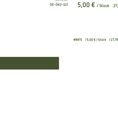
5,00 €
, Kontrollstelle:
DE-ÖKO-021
/ Stück
27
#8815
5,00 €
/ Stück
27,78