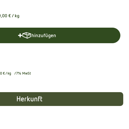
9,00 €
/ kg
hinzufügen
Produkt zum Warenkorb hinzufügen
0 €
/ kg
7% MwSt
Herkunft