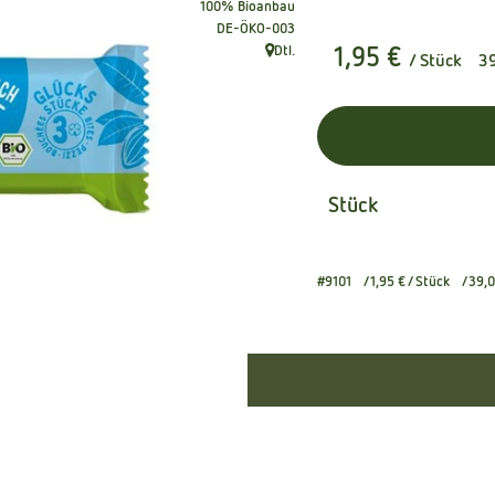
100% Bioanbau
, Kontrollstelle:
DE-ÖKO-003
Dtl.
1,95 €
/ Stück
3
, Herkunft:
Stück
#9101
1,95 €
/ Stück
39,0