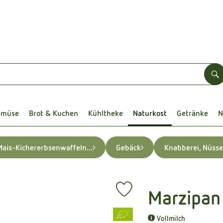
S
emüse
Brot & Kuchen
Kühltheke
Naturkost
Getränke
N
Mais-Kichererbsenwaffeln...
Gebäck
Knabberei, Nüsse
Marzipan
Produkt zu Favouriten hinzufüg
, Verband:
Vollmilch