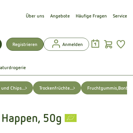
Über uns
Angebote
Häufige Fragen
Service
Warenk
L
Registrieren
Anmelden
uchen
aturdrogerie
 und Chips...
Trockenfrüchte...
Fruchtgummis,Bonbons
 Happen, 50g
en