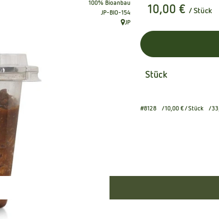
100% Bioanbau
10,00 €
/ Stück
, Kontrollstelle:
JP-BIO-154
JP
, Herkunft:
Stück
#8128
10,00 €
/ Stück
33