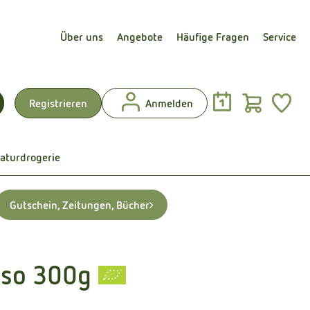
Über uns
Angebote
Häufige Fragen
Service
Warenk
L
Registrieren
Anmelden
uchen
aturdrogerie
Gutschein, Zeitungen, Bücher
iso 300g
en