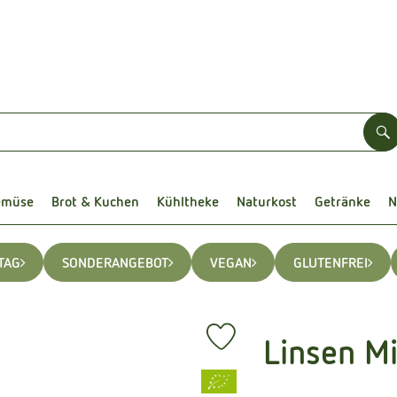
S
emüse
Brot & Kuchen
Kühltheke
Naturkost
Getränke
N
TAG
SONDERANGEBOT
VEGAN
GLUTENFREI
Linsen M
Produkt zu Favouriten hinzufüg
, Verband: