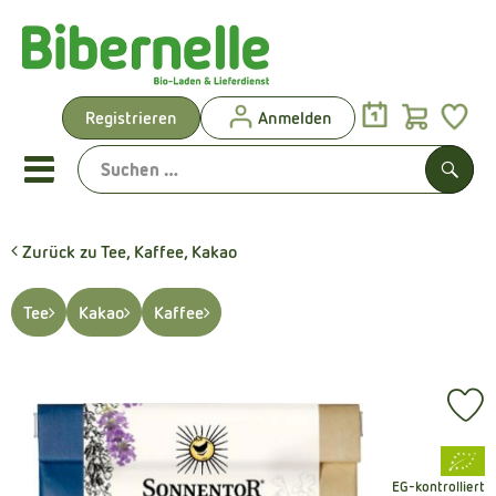
Warenk
Registrieren
Anmelden
Link
Mobiles Menu öffnen oder sch
Such
Zurück zu Tee, Kaffee, Kakao
Vorgeplante Ökokisten
Tee
Kakao
Kaffee
Shop: Aktionen & Neues
Vorgeplante Ökokisten
Pr
Obst & Gemüse
, Verband:
Brot & Kuchen
EG-kontrolliert