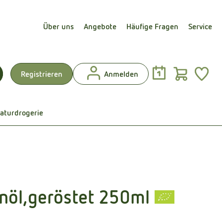
Über uns
Angebote
Häufige Fragen
Service
Warenk
L
Registrieren
Anmelden
uchen
aturdrogerie
nöl,geröstet 250ml
en