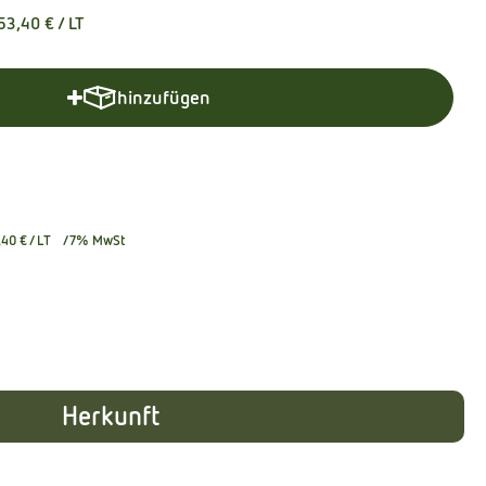
53,40 €
/ LT
hinzufügen
Produkt zum Warenkorb hinzufügen
,40 €
/ LT
7% MwSt
Herkunft