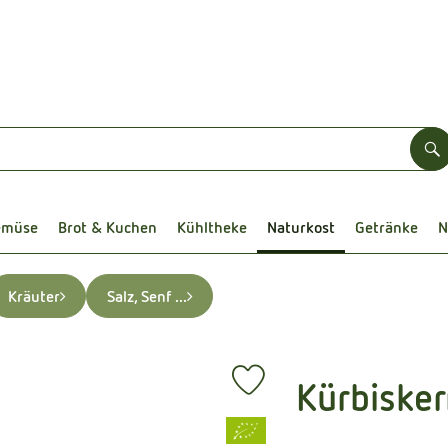
S
emüse
Brot & Kuchen
Kühltheke
Naturkost
Getränke
N
Kräuter
Salz, Senf ...
Kürbisker
Produkt zu Favouriten hinzufüg
, Verband: