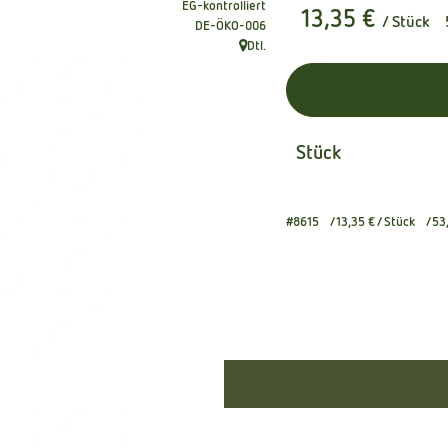
EG-kontrolliert
13,35 €
/ Stück
, Kontrollstelle:
DE-ÖKO-006
Dtl.
, Herkunft:
Stück
#8615
13,35 €
/ Stück
53