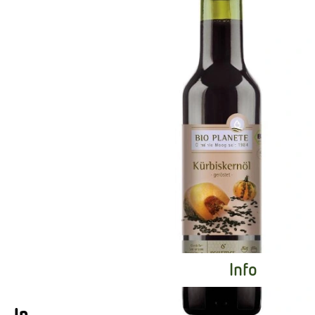
Info
Info