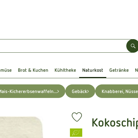
S
emüse
Brot & Kuchen
Kühltheke
Naturkost
Getränke
N
Mais-Kichererbsenwaffeln...
Gebäck
Knabberei, Nüsse
Kokoschi
Produkt zu Favouriten hinzufüg
, Verband: