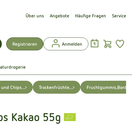
Über uns
Angebote
Häufige Fragen
Service
Warenk
L
Registrieren
Anmelden
uchen
aturdrogerie
 und Chips...
Trockenfrüchte...
Fruchtgummis,Bonbons
ps Kakao 55g
en