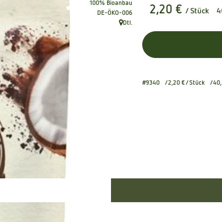
100% Bioanbau
2,20 €
/ Stück
4
, Kontrollstelle:
DE-ÖKO-006
Dtl.
, Herkunft:
#9340
2,20 €
/ Stück
40,