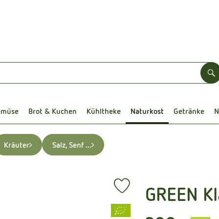
S
emüse
Brot & Kuchen
Kühltheke
Naturkost
Getränke
N
Kräuter
Salz, Senf ...
GREEN Kl
Produkt zu Favouriten hinzufüg
, Verband: