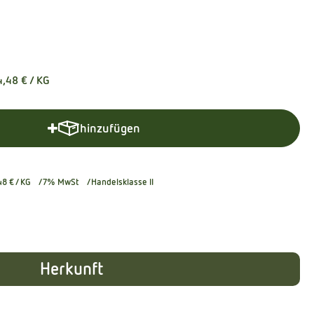
4,48 €
/ KG
hinzufügen
Produkt zum Warenkorb hinzufügen
48 €
/ KG
7% MwSt
Handelsklasse II
Herkunft