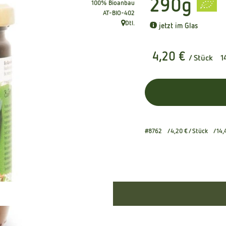
290g
100% Bioanbau
, Kontrollstelle:
AT-BIO-402
Dtl.
jetzt im Glas
, Herkunft:
4,20 €
/ Stück
1
#8762
4,20 €
/ Stück
14,