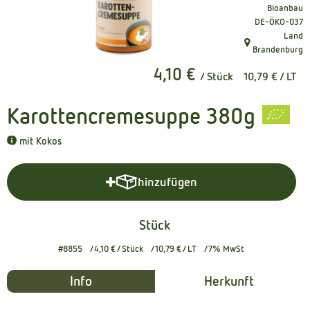
Bioanbau
Kühltheke
, Kontrollstelle
DE-ÖKO-037
Land
Naturkost
, Herkunft:
Brandenburg
4,10 €
Getränke
/ Stück
10,79 €
/ LT
Naturdrogerie
Karottencremesuppe 380g
mit Kokos
Über uns
hinzufügen
Angebote
Produkt zum Warenkorb hinzuf
Häufige Fragen
Stück
Service
#8855
4,10 €
/ Stück
10,79 €
/ LT
7% MwSt
Info
Herkunft