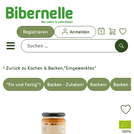
Warenk
Registrieren
Anmelden
Link
Mobiles Menu öffnen oder sch
Such
Zurück zu Kochen & Backen,"Eingewecktes"
Vorgeplante Ökokisten
"Fix und Fertig"
Backen - Zutaten
Kochen
Backen - 
Shop: Aktionen & Neues
Vorgeplante Ökokisten
Pr
Obst & Gemüse
, Verband:
Brot & Kuchen
100%