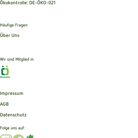
Ökokontrolle: DE-ÖKO-021
Häufige Fragen
Über Uns
Wir sind Mitglied in
Externer Link zu https://www.oekokiste.de
Impressum
AGB
Datenschutz
Folge uns auf:
Externer Link zu https://www.instagram.com/bibernelle_b
Externer Link zu https://www.facebook.com/Bibernel