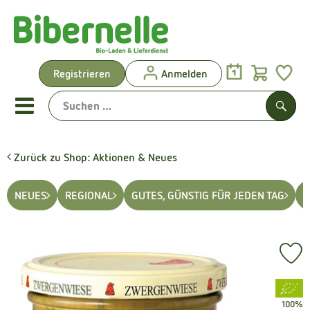
Warenk
Registrieren
Anmelden
Link
Mobiles Menu öffnen oder sch
Such
Zurück zu Shop: Aktionen & Neues
Vorgeplante Ökokisten
NEUES
REGIONAL
GUTES, GÜNSTIG FÜR JEDEN TAG
S
Shop: Aktionen & Neues
Vorgeplante Ökokisten
Pr
Obst & Gemüse
, Verband:
Brot & Kuchen
100%