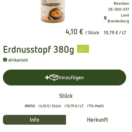
Bioanbau
Kühltheke
, Kontrollstelle
DE-ÖKO-037
Land
Naturkost
, Herkunft:
Brandenburg
4,10 €
Getränke
/ Stück
10,79 €
/ LT
Naturdrogerie
Erdnusstopf 380g
afrikanisch
Über uns
hinzufügen
Angebote
Produkt zum Warenkorb hinzuf
Häufige Fragen
Stück
Service
#8856
4,10 €
/ Stück
10,79 €
/ LT
7% MwSt
Info
Herkunft