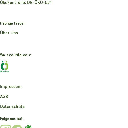
Ökokontrolle: DE-ÖKO-021
Häufige Fragen
Über Uns
Wir sind Mitglied in
Externer Link zu https://www.oekokiste.de
Impressum
AGB
Datenschutz
Folge uns auf:
Externer Link zu https://www.instagram.com/bibernelle_b
Externer Link zu https://www.facebook.com/Bibernel