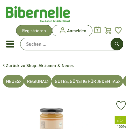
Warenk
Registrieren
Anmelden
Link
Mobiles Menu öffnen oder sch
Such
Zurück zu Shop: Aktionen & Neues
Vorgeplante Ökokisten
NEUES
REGIONAL
GUTES, GÜNSTIG FÜR JEDEN TAG
S
Shop: Aktionen & Neues
Vorgeplante Ökokisten
Pr
Obst & Gemüse
, Verband:
Brot & Kuchen
100%