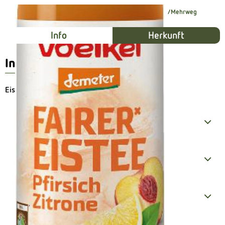
#12245
1,95 €
/ Stück
3,90 €
/ LT
19% MwSt
Mehrweg
Info
Herkunft
Info
Eistee / MEHRWEG 0,15€
Produktinformationen
Zutaten
Produktdatenblatt