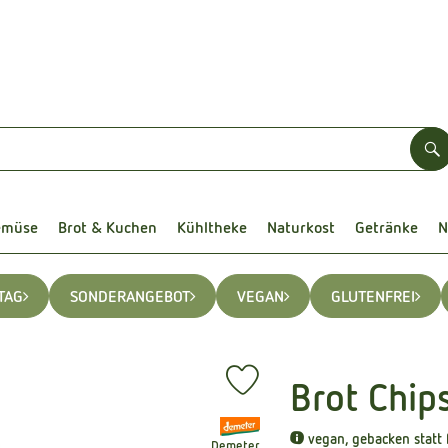
S
emüse
Brot & Kuchen
Kühltheke
Naturkost
Getränke
N
TAG
SONDERANGEBOT
VEGAN
GLUTENFREI
Brot Chip
Produkt zu Favouriten hinzufüge
, Verband:
vegan, gebacken statt f
Demeter