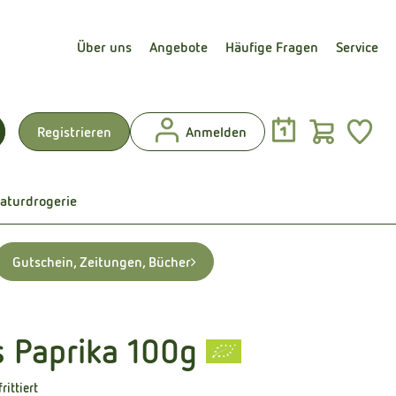
Über uns
Angebote
Häufige Fragen
Service
Warenk
L
Registrieren
Anmelden
uchen
aturdrogerie
Gutschein, Zeitungen, Bücher
s Paprika 100g
n
rittiert