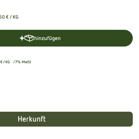
50 €
/ KG
hinzufügen
Produkt zum Warenkorb hinzufügen
 €
/ KG
7% MwSt
Herkunft