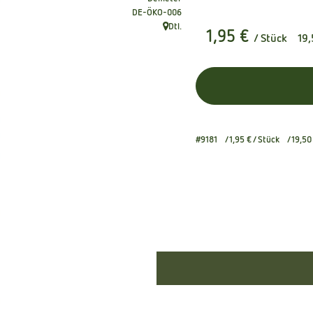
, Kontrollstelle:
DE-ÖKO-006
Dtl.
1,95 €
, Herkunft:
/ Stück
19,
#9181
1,95 €
/ Stück
19,50