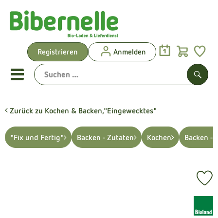
Warenk
Registrieren
Anmelden
Link
Mobiles Menu öffnen oder sch
Such
Zurück zu Kochen & Backen,"Eingewecktes"
Vorgeplante Ökokisten
"Fix und Fertig"
Backen - Zutaten
Kochen
Backen - 
Shop: Aktionen & Neues
Vorgeplante Ökokisten
Pr
Obst & Gemüse
, Verband:
Brot & Kuchen